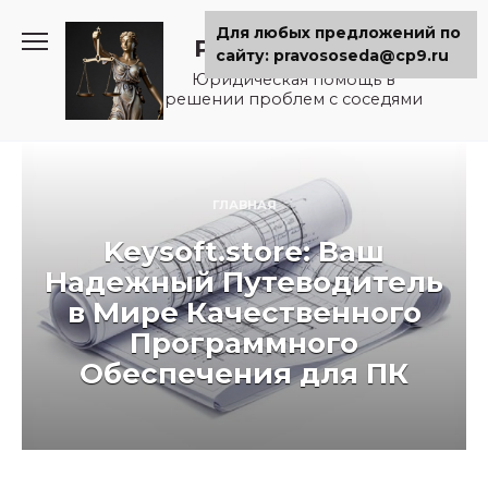
Перейти
Для любых предложений по
к
Pravososeda.ru
сайту: pravososeda@cp9.ru
содержанию
Юридическая помощь в
решении проблем с соседями
ГЛАВНАЯ
Keysoft.store: Ваш
Надежный Путеводитель
в Мире Качественного
Программного
Обеспечения для ПК