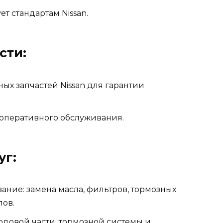
т стандартам Nissan.
сти:
ых запчастей Nissan для гарантии
 оперативного обслуживания.
уг:
ание: замена масла, фильтров, тормозных
лов.
одовой части, тормозной системы и