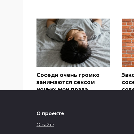
Соседи очень громко
Зак
занимаются сексом
сос
ночью: мои права
сов
О проекте
О сайте