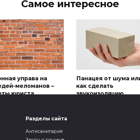
Самое интересное
онная управа на
Панацея от шума ил
едей-меломанов –
как сделать
еты юриста
звукоизоляцию
(шумоизоляцию) в
квартире от соседе
Разделы сайта
Антисанитария
Закон о тишине