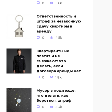
0
5.6k.
Ответственность и
штраф за незаконную
сдачу квартиры в
аренду
0
4.5k.
Квартиранты не
платят и не
съезжают: что
делать, если
договора аренды нет
0
1.8k.
Мусор в подъезде:
что делать, как
бороться, штраф
0
2.3k.