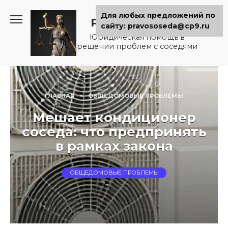
Перейти
Для любых предложений по
к
Pravososeda.ru
сайту: pravososeda@cp9.ru
содержанию
Юридическая помощь в
решении проблем с соседями
ГЛАВНАЯ
»
ОБЩЕДОМОВЫЕ ПРОБЛЕМЫ
Мешает кондиционер
соседа: что предпринять
в рамках закона
ОБЩЕДОМОВЫЕ ПРОБЛЕМЫ