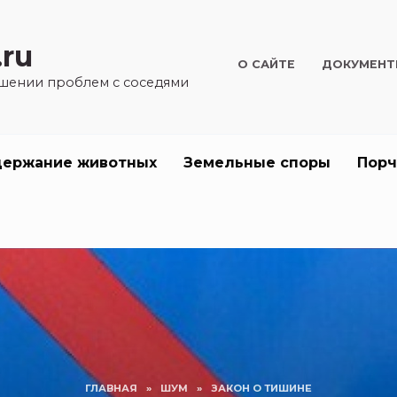
.ru
О САЙТЕ
ДОКУМЕН
шении проблем с соседями
держание животных
Земельные споры
Порч
ГЛАВНАЯ
»
ШУМ
»
ЗАКОН О ТИШИНЕ