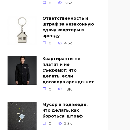
0
5.6k.
Ответственность и
штраф за незаконную
сдачу квартиры в
аренду
0
4.5k.
Квартиранты не
платят и не
съезжают: что
делать, если
договора аренды нет
0
1.8k.
Мусор в подъезде:
что делать, как
бороться, штраф
0
2.3k.