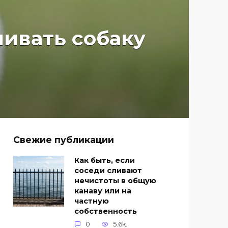
ливать собаку
Свежие публикации
Как быть, если
соседи сливают
нечистоты в общую
канаву или на
частную
собственность
0
5.6k.