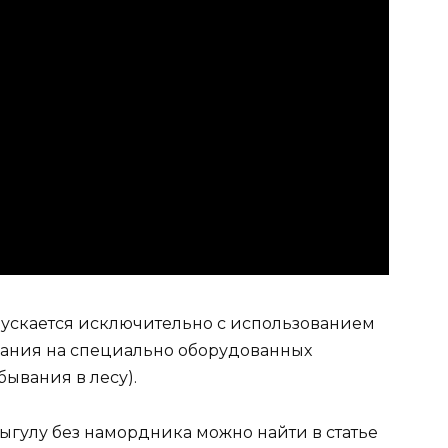
пускается исключительно с использованием
ания на специально оборудованных
бывания в лесу).
ыгулу без намордника можно найти в статье