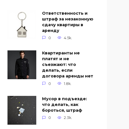
Ответственность и
штраф за незаконную
сдачу квартиры в
аренду
0
4.5k.
Квартиранты не
платят и не
съезжают: что
делать, если
договора аренды нет
0
1.8k.
Мусор в подъезде:
что делать, как
бороться, штраф
0
2.3k.