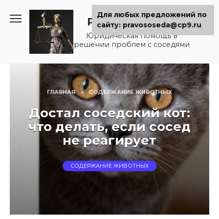
Перейти
Для любых предложений по
к
Pravososeda.ru
сайту: pravososeda@cp9.ru
содержанию
Юридическая помощь в
решении проблем с соседями
ГЛАВНАЯ
»
СОДЕРЖАНИЕ ЖИВОТНЫХ
Достал соседский кот:
что делать, если сосед
не реагирует
СОДЕРЖАНИЕ ЖИВОТНЫХ